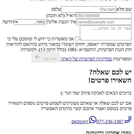
שם מלא
טלפון
דוא״ל (לא חובה)
איך הגעת אלינו?
הודעה
אני מאשר/ת כי ידוע לי ומוסכם עלי כי
הפרטים שמסרתי ייאספו, יוחזקו ויעובדו במאגר מידע בהתאם להוראות
חוק הגנת הפרטיות, התשמ״א–1981 (כולל תיקון 13), ולמטרות
המפורטות
במדיניות הפרטיות של האתר
.
חזרו אליי
יש לכם שאלה?
השאירו פרטים!
ברוכים הבאים לאבקת פיות! שמי הגר :)
אם יש לכם שאלה או שאתם מעוניינים לשמוע פרטים נוספים השאירו
פרטים בטופס ואצור אתכם קשר בהקדם האפשרי!
077-230-3387
וואטסאפ
עקבו אחרינו ברשתות