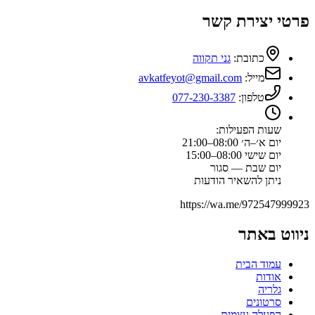
פרטי יצירת קשר
כתובת:
גני תקווה
מייל:
avkatfeyot@gmail.com
טלפון:
077-230-3387
שעות הפעילות:
יום א׳–ה׳ 08:00–21:00
יום שישי 08:00–15:00
יום שבת — סגור
ניתן להשאיר הודעות
https://wa.me/972547999923
ניווט באתר
עמוד הבית
אודות
גלריה
סרטונים
הפעלה עצמית