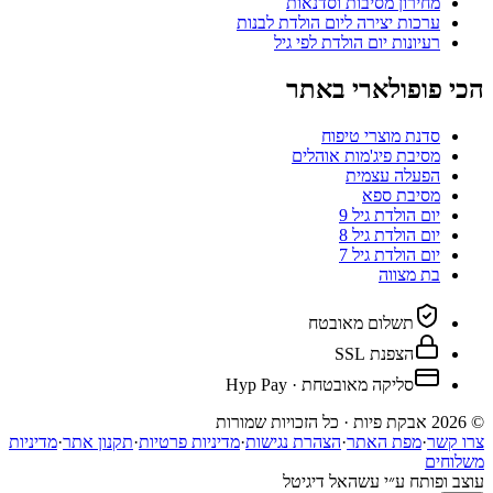
מחירון מסיבות וסדנאות
ערכות יצירה ליום הולדת לבנות
רעיונות יום הולדת לפי גיל
הכי פופולארי באתר
סדנת מוצרי טיפוח
מסיבת פיג'מות אוהלים
הפעלה עצמית
מסיבת ספא
יום הולדת גיל 9
יום הולדת גיל 8
יום הולדת גיל 7
בת מצווה
תשלום מאובטח
הצפנת SSL
סליקה מאובטחת · Hyp Pay
© 2026 אבקת פיות · כל הזכויות שמורות
צרו קשר
·
מפת האתר
·
הצהרת נגישות
·
מדיניות פרטיות
·
תקנון אתר
·
מדיניות
משלוחים
עוצב ופותח ע״י עשהאל דיגיטל